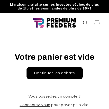
et
Livraison gratuite sur les insectes séchés de plus
passer
de 1lb et les commandes de plus de 85$ !
au
contenu
Panier
Votre panier est vide
Continuer les achats
Vous possédez un compte ?
Connectez-vous
pour payer plus vite.