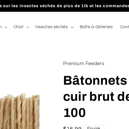
te sur les insectes séchés de plus de 1lb et les commandes
n
Chat
Insectes séchés
Boîte à Gâteries
Con
Premium Feeders
Bâtonnets
cuir brut d
100
Épuisé