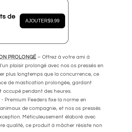
ts de
AJOUTER
$9.99
ION PROLONGÉ
– Offrez à votre ami à
'un plaisir prolongé avec nos os pressés en
rer plus longtemps que la concurrence, ce
ence de mastication prolongée, gardant
nt
occupé pendant des heures.
-
Premium Feeders fixe la norme en
r animaux de compagnie
, et nos os pressés
 exception. Méticuleusement élaboré avec
re qualité, ce produit à mâcher résiste non