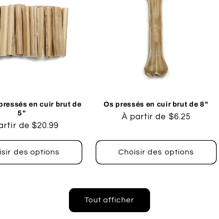
ressés en cuir brut de
Os pressés en cuir brut de 8"
5"
Prix
À partir de $6.25
x
artir de $20.99
habituel
ituel
sir des options
Choisir des options
Tout afficher