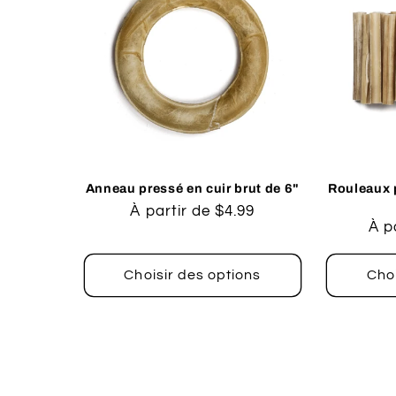
Anneau pressé en cuir brut de 6"
Rouleaux p
Prix
À partir de $4.99
Pri
À p
habituel
hab
Choisir des options
Choi