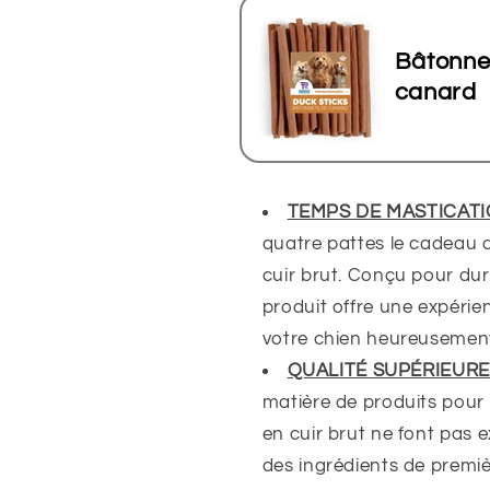
-
-
paquet
paquet
Bâtonne
de
de
canard
100
100
TEMPS DE MASTICAT
quatre pattes le cadeau d
cuir brut. Conçu pour du
produit offre une expéri
votre chien
heureuseme
QUALITÉ SUPÉRIEURE
matière de produits pou
en cuir brut ne font pas
des ingrédients de premiè