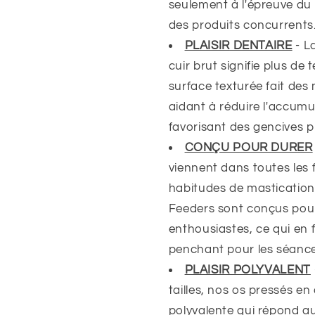
seulement à l'épreuve du
des produits concurrents
PLAISIR
DENTAIRE
- L
cuir brut
signifie plus de 
surface texturée fait des 
aidant à réduire l'accumu
favorisant des gencives pl
CONÇU POUR DURER
viennent dans toutes les f
habitudes de mastication
Feeders sont conçus pour
enthousiastes, ce qui en f
penchant pour les séance
PLAISIR POLYVALENT
tailles, nos os pressés en
polyvalente qui répond a