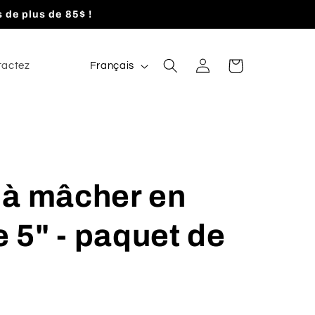
 de plus de 85$ !
Langue
Connexion
Panier
tactez
Français
 à mâcher en
e 5" - paquet de