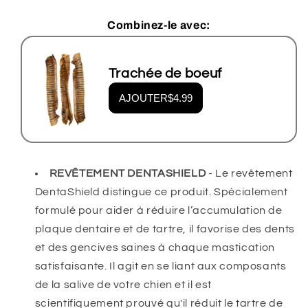
de
de
cuir
cuir
Combinez-le avec:
brut
brut
-
-
3
3
Trachée de boeuf
rouleaux
rouleaux
AJOUTER
$4.99
REVÊTEMENT DENTASHIELD
- Le revêtement
DentaShield distingue ce produit. Spécialement
formulé pour aider à réduire l’accumulation de
plaque dentaire et de tartre, il favorise des dents
et des gencives saines à chaque mastication
satisfaisante. Il agit en se liant aux composants
de la salive de votre chien et il est
scientifiquement prouvé qu'il réduit le tartre de