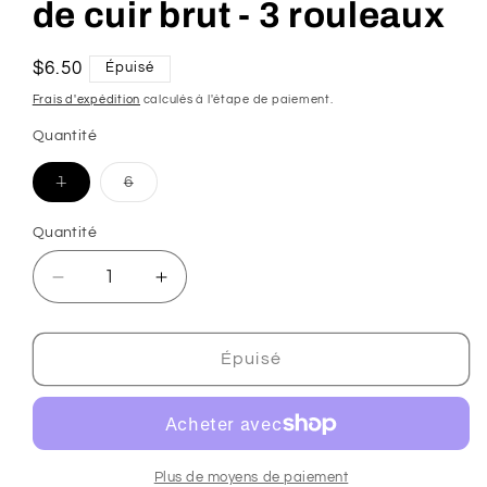
de cuir brut - 3 rouleaux
Prix
$6.50
Épuisé
habituel
Frais d'expédition
calculés à l'étape de paiement.
Quantité
1
6
Variante
Variante
épuisée
épuisée
ou
ou
Quantité
indisponible
indisponible
Réduire
Augmenter
la
la
quantité
quantité
de
de
Épuisé
Dentist&#39;s
Dentist&#39;s
Best
Best
DentaShield
DentaShield
6&quot;
6&quot;
rouleaux
rouleaux
Plus de moyens de paiement