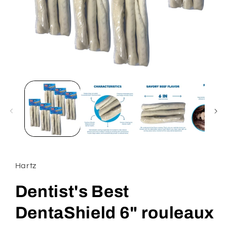
Ouvrir
le
média
1
dans
une
fenêtre
modale
Hartz
Dentist's Best
DentaShield 6" rouleaux