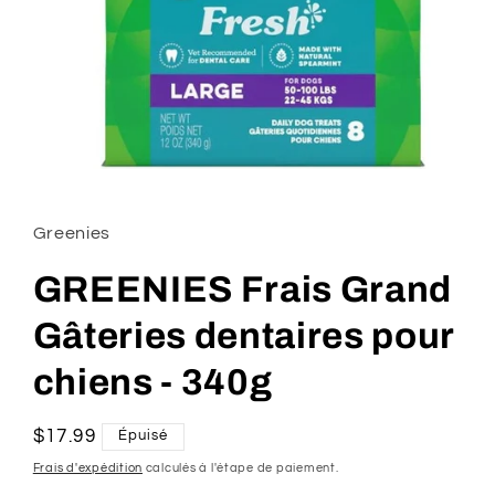
Ouvrir
le
média
1
Greenies
dans
une
fenêtre
GREENIES Frais Grand
modale
Gâteries dentaires pour
chiens - 340g
Prix
$17.99
Épuisé
habituel
Frais d'expédition
calculés à l'étape de paiement.