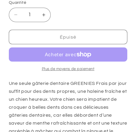
Quantité
Réduire
Augmenter
la
la
quantité
quantité
de
de
Épuisé
GREENIES
GREENIES
Frais
Frais
Grand
Grand
Gâteries
Gâteries
dentaires
dentaires
Plus de moyens de paiement
pour
pour
chiens
chiens
Une seule gâterie dentaire GREENIES Frais par jour
-
-
suffit pour des dents propres, une haleine fraîche et
340g
340g
un chien heureux. Votre chien sera impatient de
croquer à belles dents dans ces délicieuses
gâteries dentaires, car elles débordent d’une
saveur de menthe rafraîchissante et ont une texture
agréable à mâcher qui combat la plaque et le