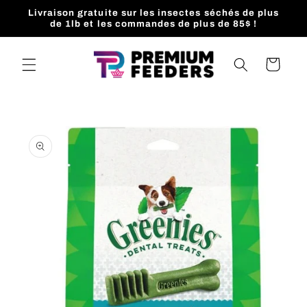
et
Livraison gratuite sur les insectes séchés de plus
passer
de 1lb et les commandes de plus de 85$ !
au
contenu
Panier
Passer aux
informations
produits