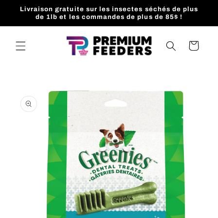
et
Livraison gratuite sur les insectes séchés de plus
passer
de 1lb et les commandes de plus de 85$ !
au
contenu
Panier
Passer aux
informations
produits