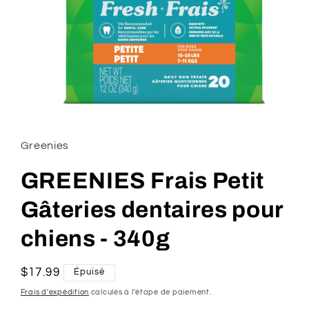
Ouvrir
le
média
1
Greenies
dans
une
fenêtre
GREENIES Frais Petit
modale
Gâteries dentaires pour
chiens - 340g
Prix
$17.99
Épuisé
habituel
Frais d'expédition
calculés à l'étape de paiement.