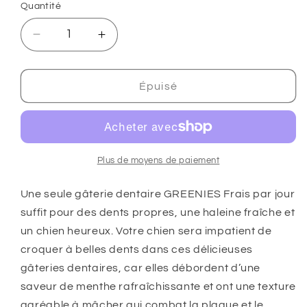
Quantité
Réduire
Augmenter
la
la
quantité
quantité
de
de
Épuisé
GREENIES
GREENIES
Frais
Frais
Petit
Petit
Gâteries
Gâteries
dentaires
dentaires
Plus de moyens de paiement
pour
pour
chiens
chiens
Une seule gâterie dentaire GREENIES Frais par jour
-
-
suffit pour des dents propres, une haleine fraîche et
340g
340g
un chien heureux. Votre chien sera impatient de
croquer à belles dents dans ces délicieuses
gâteries dentaires, car elles débordent d’une
saveur de menthe rafraîchissante et ont une texture
agréable à mâcher qui combat la plaque et le