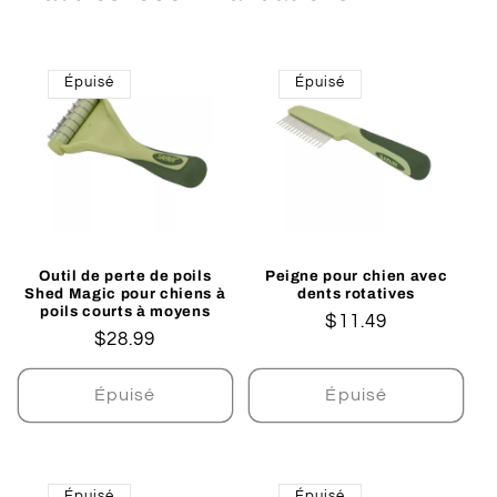
Épuisé
Épuisé
Outil de perte de poils
Peigne pour chien avec
Shed Magic pour chiens à
dents rotatives
poils courts à moyens
Prix
$11.49
Prix
$28.99
habituel
habituel
Épuisé
Épuisé
Épuisé
Épuisé