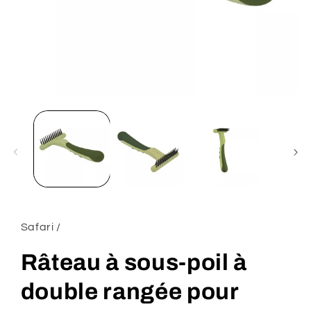
Ouvrir
le
média
1
dans
une
fenêtre
modale
Safari /
Râteau à sous-poil à
double rangée pour