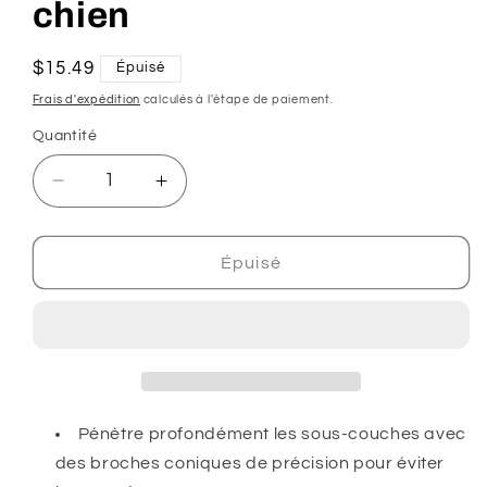
chien
Prix
$15.49
Épuisé
habituel
Frais d'expédition
calculés à l'étape de paiement.
Quantité
Réduire
Augmenter
la
la
quantité
quantité
de
de
Épuisé
Râteau
Râteau
à
à
sous-
sous-
poil
poil
à
à
double
double
rangée
rangée
Pénètre profondément les sous-couches avec
pour
pour
des broches coniques de précision pour éviter
chien
chien