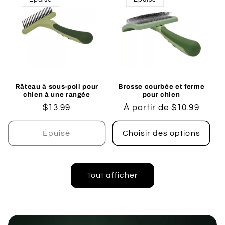
Râteau à sous-poil pour
Brosse courbée et ferme
chien à une rangée
pour chien
Prix
$13.99
Prix
À partir de $10.99
habituel
habituel
Épuisé
Choisir des options
Tout afficher