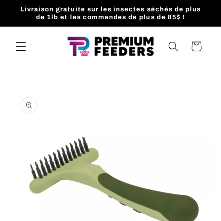
et
Livraison gratuite sur les insectes séchés de plus
passer
de 1lb et les commandes de plus de 85$ !
au
contenu
Panier
Passer aux
informations
produits