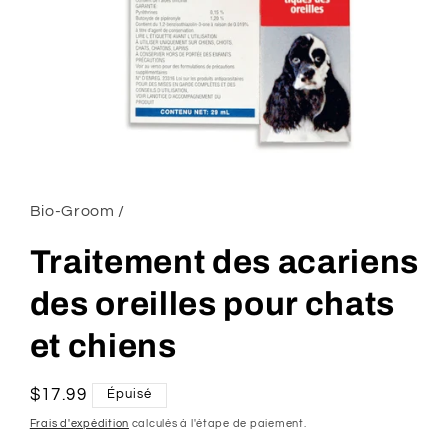
Ouvrir
le
média
1
Bio-Groom /
dans
une
fenêtre
Traitement des acariens
modale
des oreilles pour chats
et chiens
Prix
$17.99
Épuisé
habituel
Frais d'expédition
calculés à l'étape de paiement.