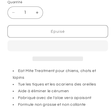
Quantité
Réduire
Augmenter
la
la
quantité
quantité
de
de
Épuisé
Traitement
Traitement
des
des
acariens
acariens
des
des
oreilles
oreilles
pour
pour
chats
chats
Eat Mite Treatment pour chiens, chats et
et
et
lapins
chiens
chiens
Tue les tiques et les acariens des oreilles
Aide à éliminer le cérumen
Fabriqué avec de l'aloe vera apaisant
Formule non grasse et non collante