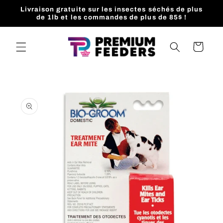
et
Livraison gratuite sur les insectes séchés de plus
passer
de 1lb et les commandes de plus de 85$ !
au
contenu
Panier
Passer aux
informations
produits