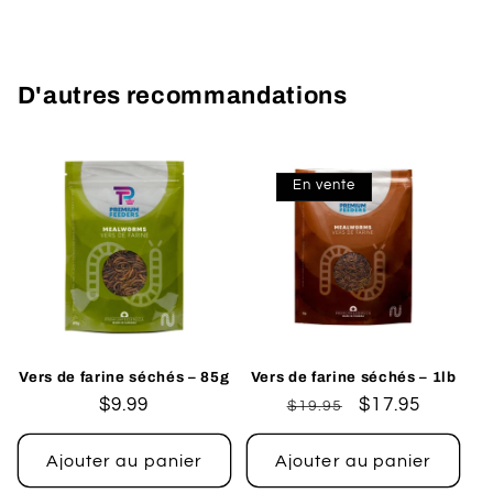
D'autres recommandations
En vente
Vers de farine séchés – 85g
Vers de farine séchés – 1lb
Prix
$9.99
Prix
Prix
$17.95
$19.95
habituel
habituel
promotionnel
Ajouter au panier
Ajouter au panier