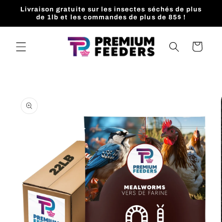
et
Livraison gratuite sur les insectes séchés de plus
passer
de 1lb et les commandes de plus de 85$ !
au
contenu
Panier
Passer aux
informations
produits