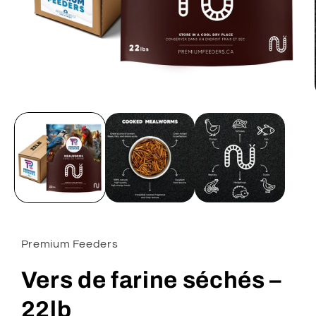
Ouvrir
le
média
1
dans
une
fenêtre
modale
Premium Feeders
Vers de farine séchés –
22lb