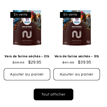
En vente
En vente
Vers de farine séchés – 2lb
Vers de farine séchés – 3lb
Prix
Prix
$29.95
Prix
Prix
$39.95
$34.95
$41.95
habituel
promotionnel
habituel
promotionnel
Ajouter au panier
Ajouter au panier
Tout afficher