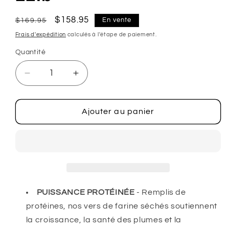
Prix
Prix
$158.95
En vente
$169.95
habituel
promotionnel
Frais d'expédition
calculés à l'étape de paiement.
Quantité
Réduire
Augmenter
la
la
quantité
quantité
de
de
Ajouter au panier
Vers
Vers
de
de
farine
farine
séchés
séchés
–
–
22lb
22lb
PUISSANCE PROTÉINÉE
- Remplis de
protéines, nos vers de farine séchés soutiennent
la croissance, la santé des plumes et la