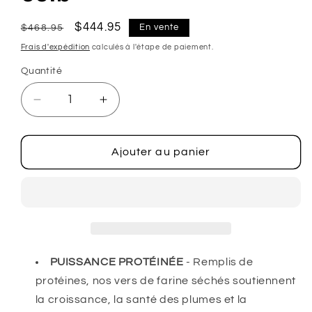
Prix
Prix
$444.95
En vente
$468.95
habituel
promotionnel
Frais d'expédition
calculés à l'étape de paiement.
Quantité
Réduire
Augmenter
la
la
quantité
quantité
de
de
Ajouter au panier
Vers
Vers
de
de
farine
farine
séchés
séchés
–
–
66lb
66lb
PUISSANCE PROTÉINÉE
- Remplis de
protéines, nos vers de farine séchés soutiennent
la croissance, la santé des plumes et la