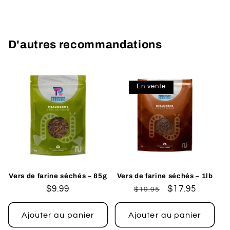
D'autres recommandations
En vente
Vers de farine séchés – 85g
Vers de farine séchés – 1lb
Prix
$9.99
Prix
Prix
$17.95
$19.95
habituel
habituel
promotionnel
Ajouter au panier
Ajouter au panier