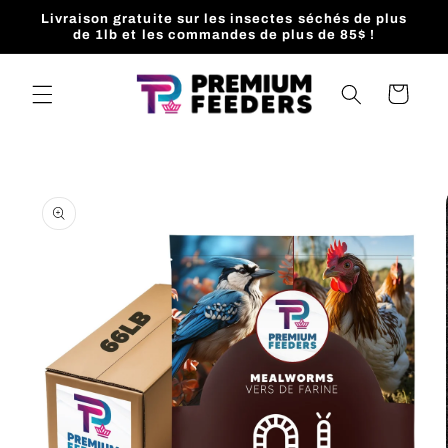
et
Livraison gratuite sur les insectes séchés de plus
passer
de 1lb et les commandes de plus de 85$ !
au
contenu
Panier
Passer aux
informations
produits