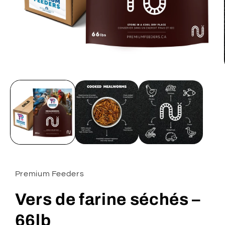
Ouvrir
le
média
1
dans
une
fenêtre
modale
Premium Feeders
Vers de farine séchés –
66lb