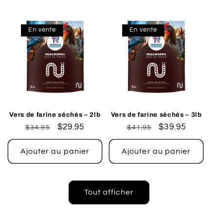
En vente
En vente
Vers de farine séchés – 2lb
Vers de farine séchés – 3lb
Prix
Prix
$29.95
Prix
Prix
$39.95
$34.95
$41.95
habituel
promotionnel
habituel
promotionnel
Ajouter au panier
Ajouter au panier
Tout afficher