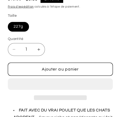
habituel
promotionnel
Frais d'expédition
calculés à l'étape de paiement.
Taille
227g
Quantité
Réduire
Augmenter
la
la
quantité
quantité
de
de
Ajouter au panier
Lanières
Lanières
de
de
Poulet
Poulet
FAIT AVEC DU VRAI POULET QUE LES CHATS