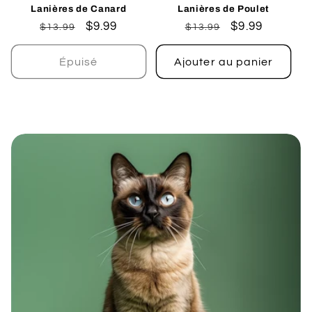
Lanières de Canard
Lanières de Poulet
Prix
Prix
$9.99
Prix
Prix
$9.99
$13.99
$13.99
habituel
promotionnel
habituel
promotionnel
Épuisé
Ajouter au panier