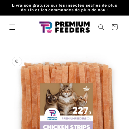
et
Livraison gratuite sur les insectes séchés de plus
passer
de 1lb et les commandes de plus de 85$ !
au
contenu
Panier
Passer aux
informations
produits